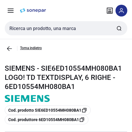
Vai alla
Vai
navigazione
alla
pagina
Cerca input
Torna indietro
SIEMENS - SIE6ED10554MH080BA1
LOGO! TD TEXTDISPLAY, 6 RIGHE -
6ED10554MH080BA1
copia
Cod. prodotto SIE6ED10554MH080BA1
copia
Cod. produttore 6ED10554MH080BA1