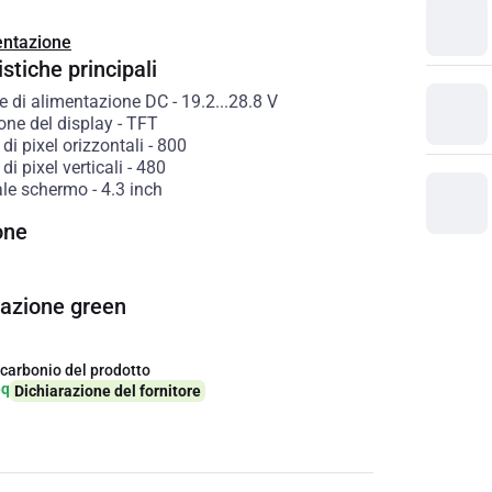
ntazione
stiche principali
e di alimentazione DC
-
19.2...28.8
V
one del display
-
TFT
i pixel orizzontali
-
800
i pixel verticali
-
480
le schermo
-
4.3
inch
one
cazione green
 carbonio del prodotto
eq
Dichiarazione del fornitore