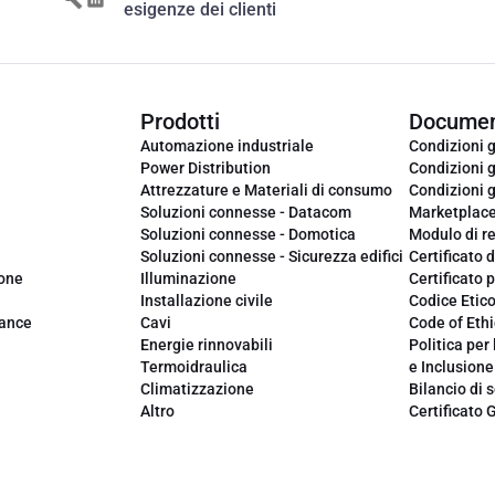
esigenze dei clienti
Prodotti
Documen
Automazione industriale
Condizioni g
Power Distribution
Condizioni g
Attrezzature e Materiali di consumo
Condizioni g
Soluzioni connesse - Datacom
Marketplac
Soluzioni connesse - Domotica
Modulo di r
Soluzioni connesse - Sicurezza edifici
Certificato d
ione
Illuminazione
Certificato p
Installazione civile
Codice Etic
iance
Cavi
Code of Ethi
Energie rinnovabili
Politica per 
Termoidraulica
e Inclusione
Climatizzazione
Bilancio di s
Altro
Certificato 