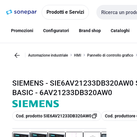
Vai alla
Vai
navigazione
alla
Prodotti e Servizi
Cerca input
pagina
Promozioni
Configuratori
Brand shop
Cataloghi
Automazione industriale
HMI
Pannello di controllo grafico
SIEMENS - SIE6AV21233DB320AW0 
BASIC - 6AV21233DB320AW0
copia
copia
Cod. prodotto SIE6AV21233DB320AW0
Cod. produttor