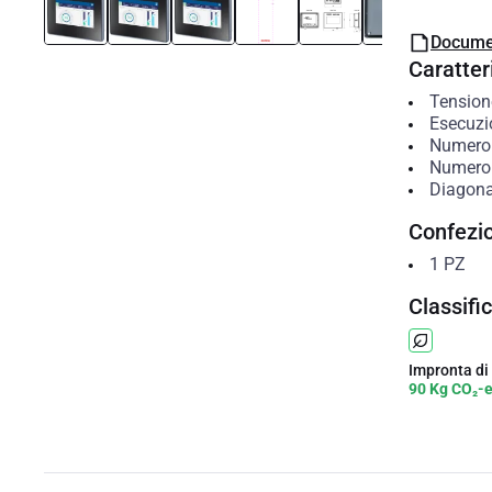
Docume
Caratteri
Tension
Esecuzi
Numero d
Numero d
Diagona
Confezi
1
PZ
Classifi
Impronta di
90 Kg CO₂-