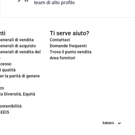
team di alto profilo
ti
Ti serve aiuto?
enerali di vendita
Contattaci
enerali di acquisto
Domande frequenti
enerali di vendita del
Trova il punto vendita
e
Area fornitori
ecesso
i qualità
er la parità di genere
o
cs
la Diversità, Equità
ostenibilità
GEEIS
Lingua