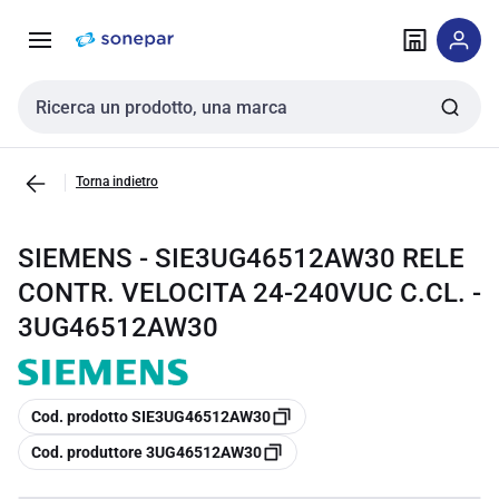
Vai alla
Vai
navigazione
alla
pagina
Cerca input
Torna indietro
SIEMENS - SIE3UG46512AW30 RELE
CONTR. VELOCITA 24-240VUC C.CL. -
3UG46512AW30
copia
Cod. prodotto SIE3UG46512AW30
copia
Cod. produttore 3UG46512AW30