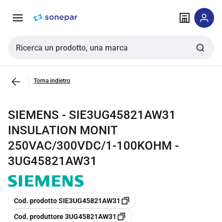
Vai alla
Vai
navigazione
alla
pagina
Cerca input
Torna indietro
SIEMENS - SIE3UG45821AW31
INSULATION MONIT
250VAC/300VDC/1-100KOHM -
3UG45821AW31
copia
Cod. prodotto SIE3UG45821AW31
copia
Cod. produttore 3UG45821AW31