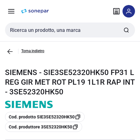
Vai alla
Vai
navigazione
alla
pagina
Cerca input
Torna indietro
SIEMENS - SIE3SE52320HK50 FP31 L
REG GIR MET ROT PL19 1L1R RAP INT
- 3SE52320HK50
copia
Cod. prodotto SIE3SE52320HK50
copia
Cod. produttore 3SE52320HK50