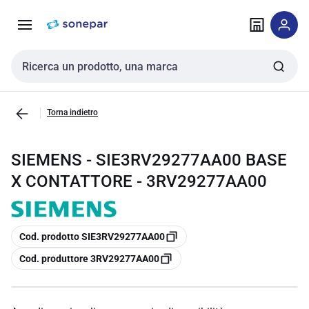
Vai alla
Vai
navigazione
alla
pagina
Cerca input
Torna indietro
SIEMENS - SIE3RV29277AA00 BASE
X CONTATTORE - 3RV29277AA00
copia
Cod. prodotto SIE3RV29277AA00
copia
Cod. produttore 3RV29277AA00