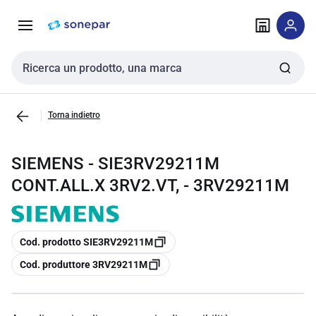
Vai alla
Vai
navigazione
alla
pagina
Cerca input
Torna indietro
SIEMENS - SIE3RV29211M
CONT.ALL.X 3RV2.VT, - 3RV29211M
copia
Cod. prodotto SIE3RV29211M
copia
Cod. produttore 3RV29211M