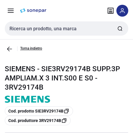
Vai alla
Vai
navigazione
alla
pagina
Cerca input
Torna indietro
SIEMENS - SIE3RV29174B SUPP.3P
AMPLIAM.X 3 INT.S00 E S0 -
3RV29174B
copia
Cod. prodotto SIE3RV29174B
copia
Cod. produttore 3RV29174B