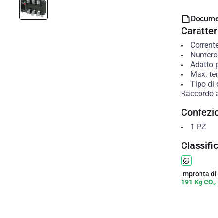
Docume
Caratteri
Corrent
Numero 
Adatto p
Max. te
Tipo di 
Raccordo a
Confezi
1
PZ
Classifi
Impronta di
191 Kg CO₂