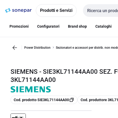
Vai alla
Vai
navigazione
alla
Prodotti e Servizi
Cerca input
pagina
Promozioni
Configuratori
Brand shop
Cataloghi
Power Distribution
Sezionatori e accessori per distrib. non modu
SIEMENS - SIE3KL71144AA00 SEZ. F
3KL71144AA00
copia
copia
Cod. prodotto SIE3KL71144AA00
Cod. produttore 3KL