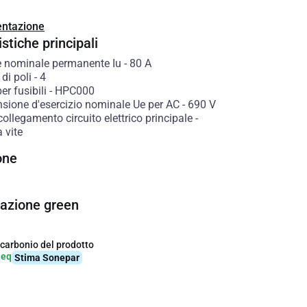
ntazione
stiche principali
e nominale permanente Iu
-
80
A
di poli
-
4
er fusibili
-
HPC000
nsione d'esercizio nominale Ue per AC
-
690
V
collegamento circuito elettrico principale
-
 vite
one
cazione green
 carbonio del prodotto
-eq
Stima Sonepar