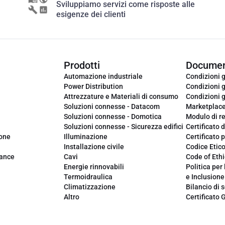
Sviluppiamo servizi come risposte alle
esigenze dei clienti
Prodotti
Documen
Automazione industriale
Condizioni g
Power Distribution
Condizioni g
Attrezzature e Materiali di consumo
Condizioni g
Soluzioni connesse - Datacom
Marketplac
Soluzioni connesse - Domotica
Modulo di r
Soluzioni connesse - Sicurezza edifici
Certificato d
ione
Illuminazione
Certificato p
Installazione civile
Codice Etic
iance
Cavi
Code of Ethi
Energie rinnovabili
Politica per 
Termoidraulica
e Inclusione
Climatizzazione
Bilancio di s
Altro
Certificato 