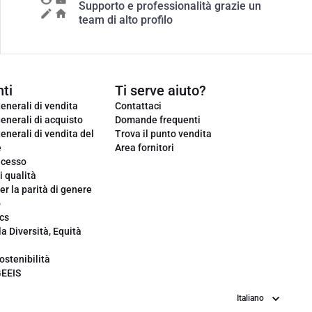
Supporto e professionalità grazie un
team di alto profilo
ti
Ti serve aiuto?
enerali di vendita
Contattaci
enerali di acquisto
Domande frequenti
enerali di vendita del
Trova il punto vendita
e
Area fornitori
ecesso
i qualità
er la parità di genere
o
cs
la Diversità, Equità
ostenibilità
GEEIS
Lingua