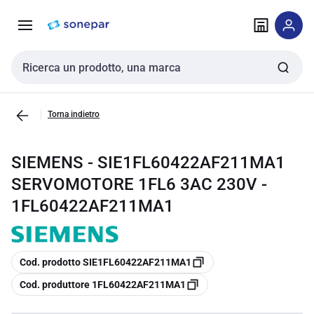
Vai alla
Vai
navigazione
alla
pagina
Cerca input
Torna indietro
SIEMENS - SIE1FL60422AF211MA1
SERVOMOTORE 1FL6 3AC 230V -
1FL60422AF211MA1
copia
Cod. prodotto SIE1FL60422AF211MA1
copia
Cod. produttore 1FL60422AF211MA1