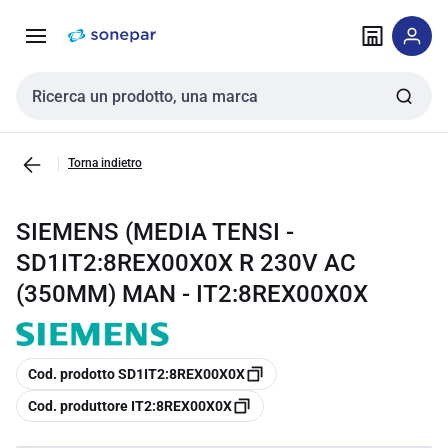
Vai alla
Vai
navigazione
alla
pagina
Cerca input
Torna indietro
SIEMENS (MEDIA TENSI -
SD1IT2:8REX00X0X R 230V AC
(350MM) MAN - IT2:8REX00X0X
copia
Cod. prodotto SD1IT2:8REX00X0X
copia
Cod. produttore IT2:8REX00X0X