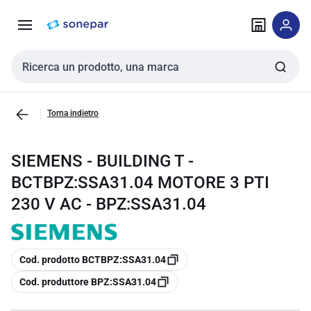
Vai alla
Vai
navigazione
alla
pagina
Cerca input
Torna indietro
SIEMENS - BUILDING T -
BCTBPZ:SSA31.04 MOTORE 3 PTI
230 V AC - BPZ:SSA31.04
copia
Cod. prodotto BCTBPZ:SSA31.04
copia
Cod. produttore BPZ:SSA31.04