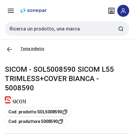
Vai alla
Vai
navigazione
alla
pagina
Cerca input
Torna indietro
SICOM - SOL5008590 SICOM L55
TRIMLESS+COVER BIANCA -
5008590
copia
Cod. prodotto SOL5008590
copia
Cod. produttore 5008590