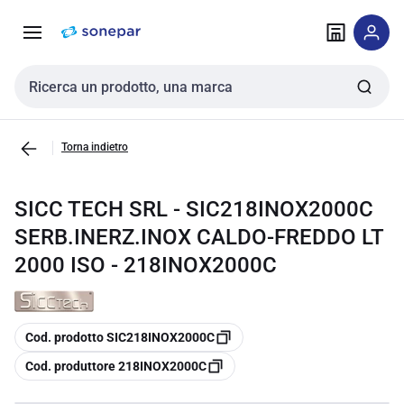
Vai alla
Vai
navigazione
alla
pagina
Cerca input
Torna indietro
SICC TECH SRL - SIC218INOX2000C
SERB.INERZ.INOX CALDO-FREDDO LT
2000 ISO - 218INOX2000C
copia
Cod. prodotto SIC218INOX2000C
copia
Cod. produttore 218INOX2000C