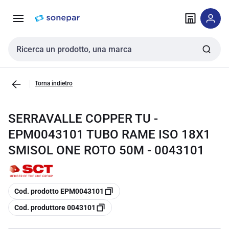
Vai alla
Vai
navigazione
alla
pagina
Cerca input
Torna indietro
SERRAVALLE COPPER TU -
EPM0043101 TUBO RAME ISO 18X1
SMISOL ONE ROTO 50M - 0043101
copia
Cod. prodotto EPM0043101
copia
Cod. produttore 0043101