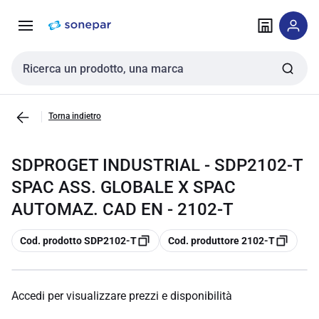
Vai alla
Vai
navigazione
alla
pagina
Cerca input
Torna indietro
SDPROGET INDUSTRIAL - SDP2102-T
SPAC ASS. GLOBALE X SPAC
AUTOMAZ. CAD EN - 2102-T
copia
copia
Cod. prodotto SDP2102-T
Cod. produttore 2102-T
Accedi per visualizzare prezzi e disponibilità