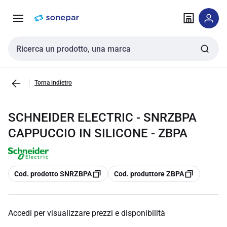
Vai alla
Vai
navigazione
alla
pagina
Cerca input
Torna indietro
SCHNEIDER ELECTRIC - SNRZBPA
CAPPUCCIO IN SILICONE - ZBPA
copia
copia
Cod. prodotto SNRZBPA
Cod. produttore ZBPA
Accedi per visualizzare prezzi e disponibilità