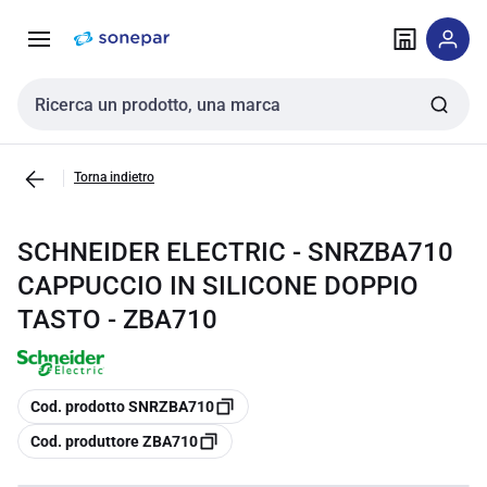
Vai alla
Vai
navigazione
alla
pagina
Cerca input
Torna indietro
SCHNEIDER ELECTRIC - SNRZBA710
CAPPUCCIO IN SILICONE DOPPIO
TASTO - ZBA710
copia
Cod. prodotto SNRZBA710
copia
Cod. produttore ZBA710