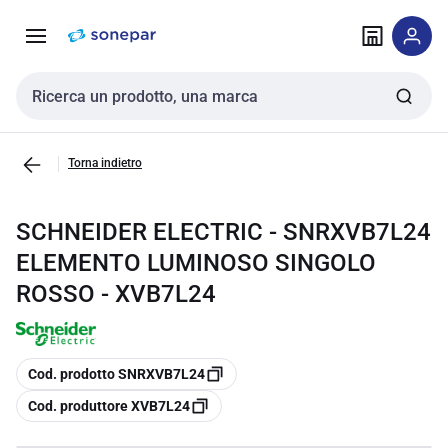
Vai alla
Vai
navigazione
alla
pagina
Cerca input
Torna indietro
SCHNEIDER ELECTRIC - SNRXVB7L24
ELEMENTO LUMINOSO SINGOLO
ROSSO - XVB7L24
copia
Cod. prodotto SNRXVB7L24
copia
Cod. produttore XVB7L24