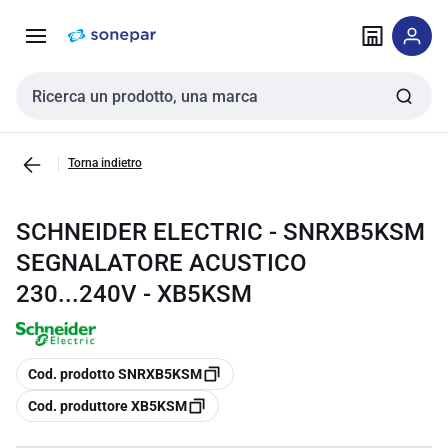
Vai alla
Vai
navigazione
alla
pagina
Cerca input
Torna indietro
SCHNEIDER ELECTRIC - SNRXB5KSM
SEGNALATORE ACUSTICO
230...240V - XB5KSM
copia
Cod. prodotto SNRXB5KSM
copia
Cod. produttore XB5KSM