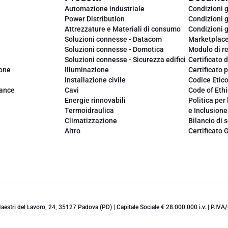
Automazione industriale
Condizioni g
Power Distribution
Condizioni g
Attrezzature e Materiali di consumo
Condizioni g
Soluzioni connesse - Datacom
Marketplac
Soluzioni connesse - Domotica
Modulo di r
Soluzioni connesse - Sicurezza edifici
Certificato d
ione
Illuminazione
Certificato p
Installazione civile
Codice Etic
iance
Cavi
Code of Ethi
Energie rinnovabili
Politica per 
Termoidraulica
e Inclusione
Climatizzazione
Bilancio di s
Altro
Certificato 
 Maestri del Lavoro, 24, 35127 Padova (PD) | Capitale Sociale € 28.000.000 i.v. | P