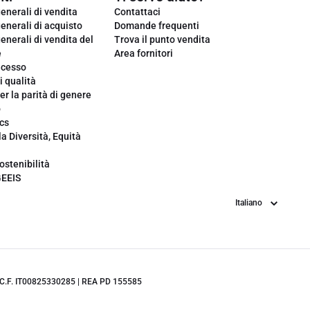
enerali di vendita
Contattaci
enerali di acquisto
Domande frequenti
enerali di vendita del
Trova il punto vendita
e
Area fornitori
ecesso
i qualità
er la parità di genere
o
cs
la Diversità, Equità
ostenibilità
GEEIS
Lingua
.IVA/C.F. IT00825330285 | REA PD 155585