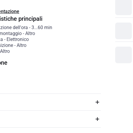
ntazione
stiche principali
zione dell'ora
-
3...60
min
 montaggio
-
Altro
ia
-
Elettronico
izione
-
Altro
Altro
one