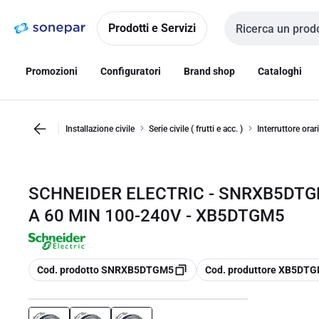
Vai alla
Vai
navigazione
alla
Prodotti e Servizi
Cerca input
pagina
Promozioni
Configuratori
Brand shop
Cataloghi
Installazione civile
Serie civile ( frutti e acc. )
Interruttore orar
SCHNEIDER ELECTRIC - SNRXB5DTG
A 60 MIN 100-240V - XB5DTGM5
copia
copia
Cod. prodotto SNRXB5DTGM5
Cod. produttore XB5DT