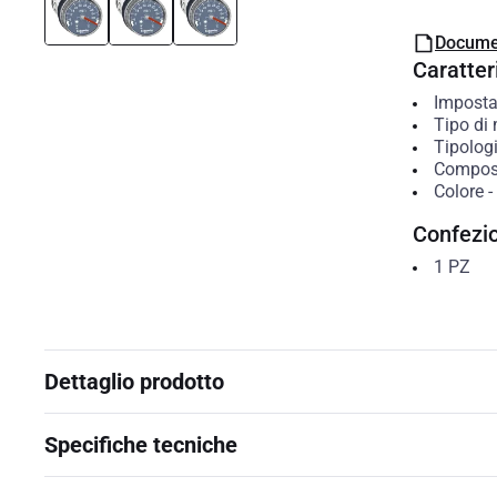
Docume
Caratteri
Imposta
Tipo di
Tipolog
Compos
Colore
-
Confezi
1
PZ
Dettaglio prodotto
Specifiche tecniche