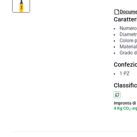
Docume
Caratteri
Numero 
Diametro
Colore p
Material
Grado di
Confezi
1
PZ
Classifi
Impronta di
4 Kg CO₂-e