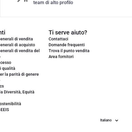
team di alto profilo
ti
Ti serve aiuto?
enerali di vendita
Contattaci
enerali di acquisto
Domande frequenti
enerali di vendita del
Trova il punto vendita
e
Area fornitori
ecesso
i qualità
er la parità di genere
o
cs
la Diversità, Equità
ostenibilità
GEEIS
Lingua