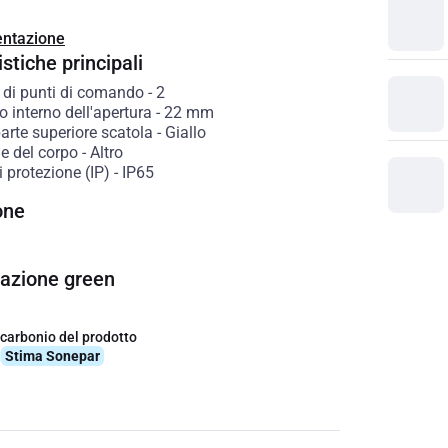
ntazione
stiche principali
di punti di comando
-
2
 interno dell'apertura
-
22
mm
arte superiore scatola
-
Giallo
e del corpo
-
Altro
 protezione (IP)
-
IP65
one
cazione green
 carbonio del prodotto
q
Stima Sonepar