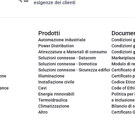
esigenze dei clienti
Prodotti
Documen
Automazione industriale
Condizioni g
Power Distribution
Condizioni g
Attrezzature e Materiali di consumo
Condizioni g
Soluzioni connesse - Datacom
Marketplac
Soluzioni connesse - Domotica
Modulo di r
Soluzioni connesse - Sicurezza edifici
Certificato d
ione
Illuminazione
Certificato p
Installazione civile
Codice Etic
iance
Cavi
Code of Ethi
Energie rinnovabili
Politica per 
Termoidraulica
e Inclusione
Climatizzazione
Bilancio di s
Altro
Certificato 