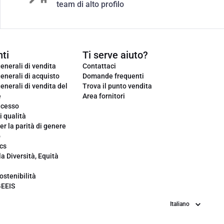
team di alto profilo
ti
Ti serve aiuto?
enerali di vendita
Contattaci
enerali di acquisto
Domande frequenti
enerali di vendita del
Trova il punto vendita
e
Area fornitori
ecesso
i qualità
er la parità di genere
o
cs
la Diversità, Equità
ostenibilità
GEEIS
Lingua