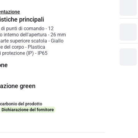
ntazione
stiche principali
di punti di comando
-
12
 interno dell'apertura
-
26
mm
arte superiore scatola
-
Giallo
e del corpo
-
Plastica
 protezione (IP)
-
IP65
one
cazione green
 carbonio del prodotto
q
Dichiarazione del fornitore