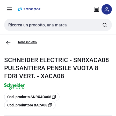
Vai alla
Vai
navigazione
alla
pagina
Cerca input
Torna indietro
SCHNEIDER ELECTRIC - SNRXACA08
PULSANTIERA PENSILE VUOTA 8
FORI VERT. - XACA08
copia
Cod. prodotto SNRXACA08
copia
Cod. produttore XACA08