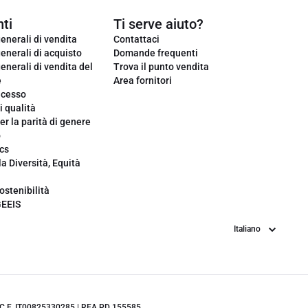
ti
Ti serve aiuto?
enerali di vendita
Contattaci
enerali di acquisto
Domande frequenti
enerali di vendita del
Trova il punto vendita
e
Area fornitori
ecesso
i qualità
er la parità di genere
o
cs
la Diversità, Equità
ostenibilità
GEEIS
Lingua
.IVA/C.F. IT00825330285 | REA PD 155585