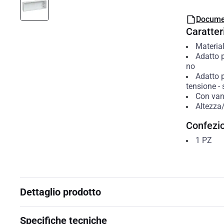
Docume
Caratteri
Materia
Adatto 
no
Adatto 
tensione
-
Con van
Altezza
Confezi
1
PZ
Dettaglio prodotto
Specifiche tecniche