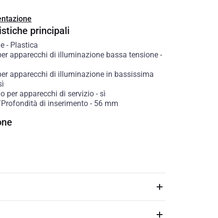
ntazione
stiche principali
le
-
Plastica
per apparecchi di illuminazione bassa tensione
-
per apparecchi di illuminazione in bassissima
sì
o per apparecchi di servizio
-
sì
/Profondità di inserimento
-
56
mm
one