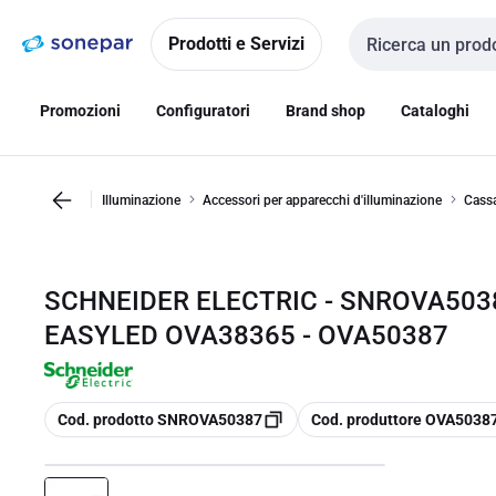
Vai alla
Vai
navigazione
alla
Prodotti e Servizi
Cerca input
pagina
Promozioni
Configuratori
Brand shop
Cataloghi
Illuminazione
Accessori per apparecchi d'illuminazione
Cassa
SCHNEIDER ELECTRIC - SNROVA503
EASYLED OVA38365 - OVA50387
copia
copia
Cod. prodotto SNROVA50387
Cod. produttore OVA5038