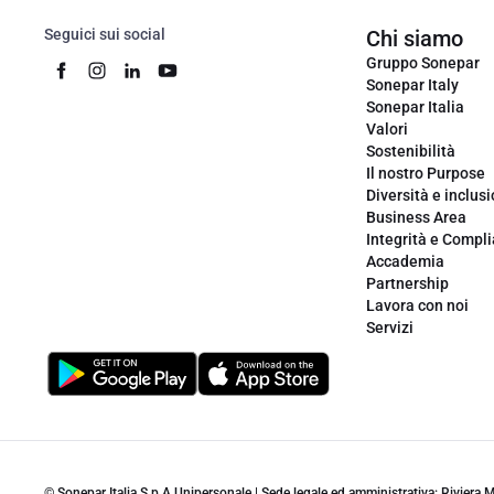
Seguici sui social
Chi siamo
Gruppo Sonepar
Sonepar Italy
Sonepar Italia
Valori
Sostenibilità
Il nostro Purpose
Diversità e inclus
Business Area
Integrità e Compl
Accademia
Partnership
Lavora con noi
Servizi
© Sonepar Italia S.p.A Unipersonale | Sede legale ed amministrativa: Riviera