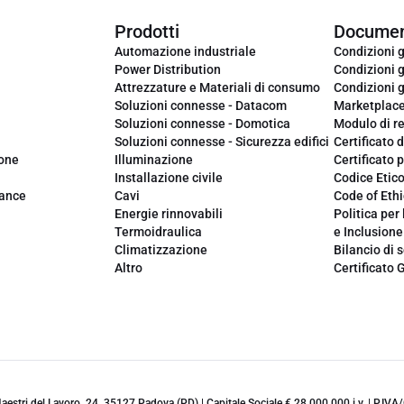
Prodotti
Documen
Automazione industriale
Condizioni g
Power Distribution
Condizioni g
Attrezzature e Materiali di consumo
Condizioni g
Soluzioni connesse - Datacom
Marketplac
Soluzioni connesse - Domotica
Modulo di r
Soluzioni connesse - Sicurezza edifici
Certificato d
ione
Illuminazione
Certificato p
Installazione civile
Codice Etic
iance
Cavi
Code of Ethi
Energie rinnovabili
Politica per 
Termoidraulica
e Inclusione
Climatizzazione
Bilancio di s
Altro
Certificato 
 Maestri del Lavoro, 24, 35127 Padova (PD) | Capitale Sociale € 28.000.000 i.v. | P