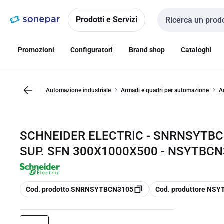
Vai alla
Vai
navigazione
alla
Prodotti e Servizi
Cerca input
pagina
Promozioni
Configuratori
Brand shop
Cataloghi
Automazione industriale
Armadi e quadri per automazione
A
SCHNEIDER ELECTRIC - SNRNSYTB
SUP. SFN 300X1000X500 - NSYTBC
copia
copia
Cod. prodotto SNRNSYTBCN3105
Cod. produttore NS