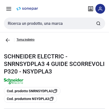
Vai alla
Vai
navigazione
alla
pagina
Cerca input
Torna indietro
SCHNEIDER ELECTRIC -
SNRNSYDPLA3 4 GUIDE SCORREVOLI
P320 - NSYDPLA3
copia
Cod. prodotto SNRNSYDPLA3
copia
Cod. produttore NSYDPLA3