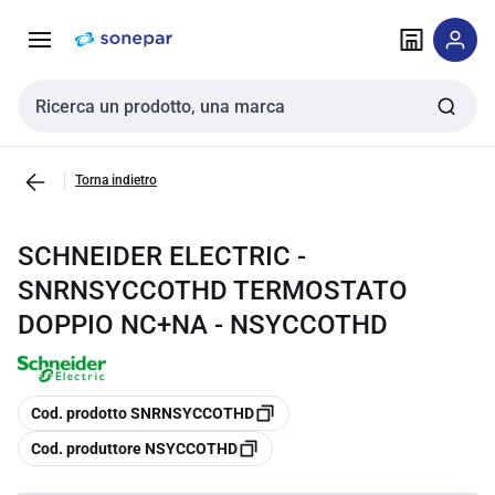
Vai alla
Vai
navigazione
alla
pagina
Cerca input
Torna indietro
SCHNEIDER ELECTRIC -
SNRNSYCCOTHD TERMOSTATO
DOPPIO NC+NA - NSYCCOTHD
copia
Cod. prodotto SNRNSYCCOTHD
copia
Cod. produttore NSYCCOTHD