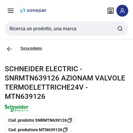
Vai alla
Vai
navigazione
alla
pagina
Cerca input
Torna indietro
SCHNEIDER ELECTRIC -
SNRMTN639126 AZIONAM VALVOLE
TERMOELETTRICHE24V -
MTN639126
copia
Cod. prodotto SNRMTN639126
copia
Cod. produttore MTN639126