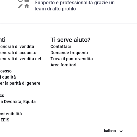
Supporto e professionalità grazie un
team di alto profilo
ti
Ti serve aiuto?
enerali di vendita
Contattaci
enerali di acquisto
Domande frequenti
enerali di vendita del
Trova il punto vendita
e
Area fornitori
ecesso
i qualità
er la parità di genere
o
cs
la Diversità, Equità
ostenibilità
GEEIS
Lingua