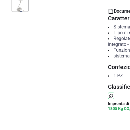
Docume
Caratteri
Sistema
Tipo di
Regolat
integrato
-
Funzion
sistema
Confezi
1
PZ
Classifi
Impronta di
1805 Kg CO