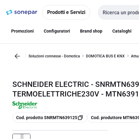
Vai alla
Vai
navigazione
alla
Prodotti e Servizi
Cerca input
pagina
Promozioni
Configuratori
Brand shop
Cataloghi
Soluzioni connesse - Domotica
DOMOTICA BUS E KNX
Attu
SCHNEIDER ELECTRIC - SNRMTN63
TERMOELETTRICHE230V - MTN639
copia
copia
Cod. prodotto SNRMTN639125
Cod. produttore MTN63