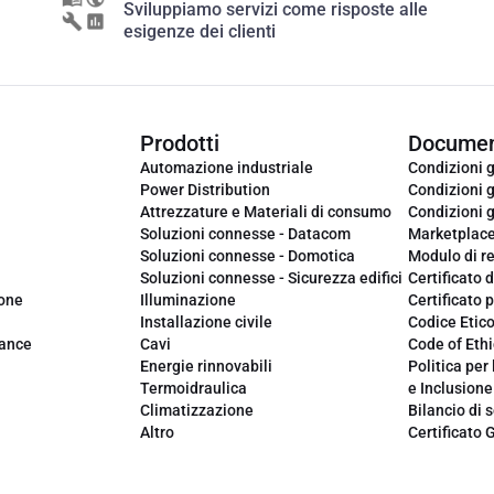
Sviluppiamo servizi come risposte alle
esigenze dei clienti
Prodotti
Documen
Automazione industriale
Condizioni g
Power Distribution
Condizioni g
Attrezzature e Materiali di consumo
Condizioni g
Soluzioni connesse - Datacom
Marketplac
Soluzioni connesse - Domotica
Modulo di r
Soluzioni connesse - Sicurezza edifici
Certificato d
ione
Illuminazione
Certificato p
Installazione civile
Codice Etic
iance
Cavi
Code of Ethi
Energie rinnovabili
Politica per 
Termoidraulica
e Inclusione
Climatizzazione
Bilancio di s
Altro
Certificato 