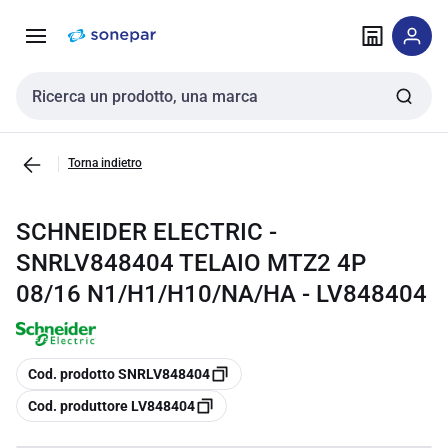
Vai alla
Vai
navigazione
alla
pagina
Cerca input
Torna indietro
SCHNEIDER ELECTRIC -
SNRLV848404 TELAIO MTZ2 4P
08/16 N1/H1/H10/NA/HA - LV848404
copia
Cod. prodotto SNRLV848404
copia
Cod. produttore LV848404