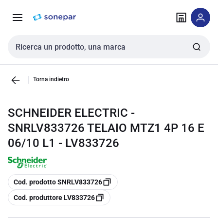
Vai alla
Vai
navigazione
alla
pagina
Cerca input
Torna indietro
SCHNEIDER ELECTRIC -
SNRLV833726 TELAIO MTZ1 4P 16 E
06/10 L1 - LV833726
copia
Cod. prodotto SNRLV833726
copia
Cod. produttore LV833726