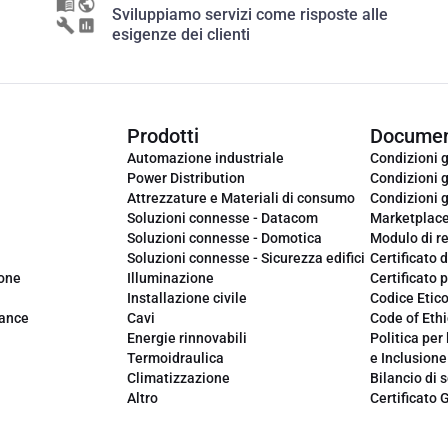
Sviluppiamo servizi come risposte alle
esigenze dei clienti
Prodotti
Documen
Automazione industriale
Condizioni g
Power Distribution
Condizioni g
Attrezzature e Materiali di consumo
Condizioni g
Soluzioni connesse - Datacom
Marketplac
Soluzioni connesse - Domotica
Modulo di r
Soluzioni connesse - Sicurezza edifici
Certificato d
ione
Illuminazione
Certificato p
Installazione civile
Codice Etic
iance
Cavi
Code of Ethi
Energie rinnovabili
Politica per 
Termoidraulica
e Inclusione
Climatizzazione
Bilancio di s
Altro
Certificato 