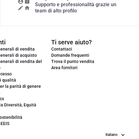
Supporto e professionalità grazie un
team di alto profilo
ti
Ti serve aiuto?
enerali di vendita
Contattaci
enerali di acquisto
Domande frequenti
enerali di vendita del
Trova il punto vendita
e
Area fornitori
ecesso
i qualità
er la parità di genere
o
cs
la Diversità, Equità
ostenibilità
GEEIS
Lingua