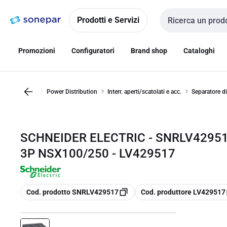
Vai alla
Vai
navigazione
alla
Prodotti e Servizi
Cerca input
pagina
Promozioni
Configuratori
Brand shop
Cataloghi
Power Distribution
Interr. aperti/scatolati e acc.
Separatore di
SCHNEIDER ELECTRIC - SNRLV4295
3P NSX100/250 - LV429517
copia
copia
Cod. prodotto SNRLV429517
Cod. produttore LV429517