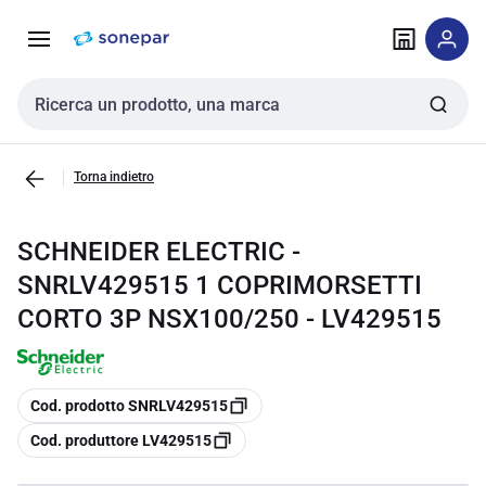
Vai alla
Vai
navigazione
alla
pagina
Cerca input
Torna indietro
SCHNEIDER ELECTRIC -
SNRLV429515 1 COPRIMORSETTI
CORTO 3P NSX100/250 - LV429515
copia
Cod. prodotto SNRLV429515
copia
Cod. produttore LV429515