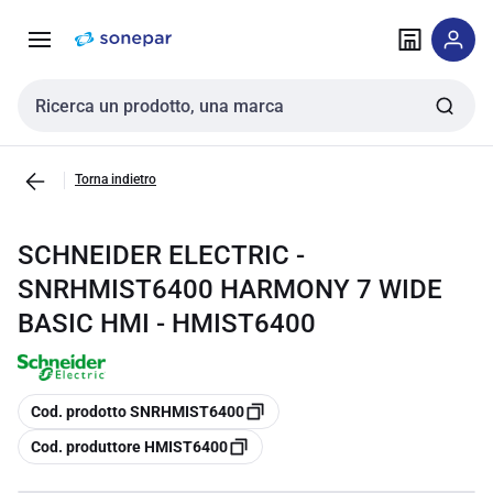
Vai alla
Vai
navigazione
alla
pagina
Cerca input
Torna indietro
SCHNEIDER ELECTRIC -
SNRHMIST6400 HARMONY 7 WIDE
BASIC HMI - HMIST6400
copia
Cod. prodotto SNRHMIST6400
copia
Cod. produttore HMIST6400