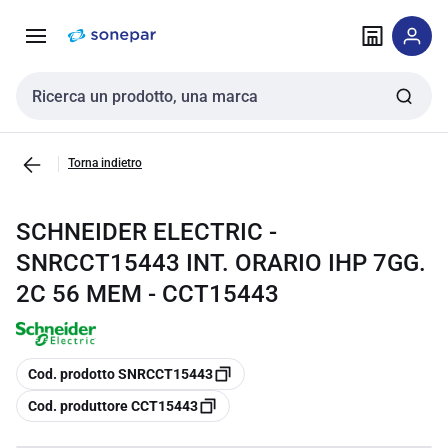
Vai alla
Vai
navigazione
alla
pagina
Cerca input
Torna indietro
SCHNEIDER ELECTRIC -
SNRCCT15443 INT. ORARIO IHP 7GG.
2C 56 MEM - CCT15443
copia
Cod. prodotto SNRCCT15443
copia
Cod. produttore CCT15443