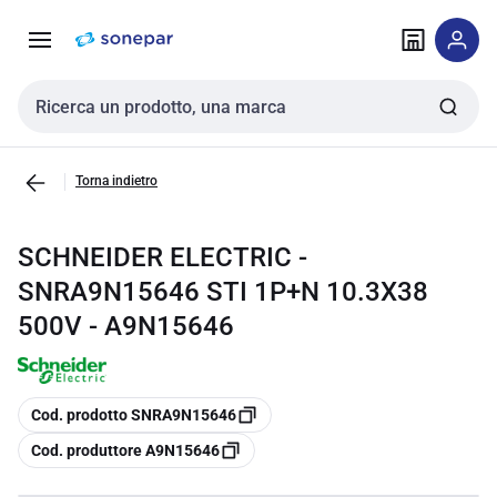
Vai alla
Vai
navigazione
alla
pagina
Cerca input
Torna indietro
SCHNEIDER ELECTRIC -
SNRA9N15646 STI 1P+N 10.3X38
500V - A9N15646
copia
Cod. prodotto SNRA9N15646
copia
Cod. produttore A9N15646