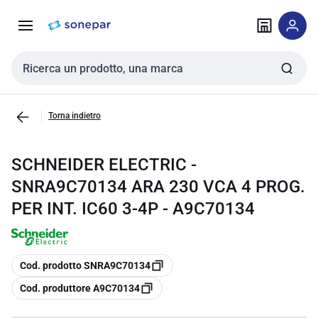
Vai alla
Vai
navigazione
alla
pagina
Cerca input
Torna indietro
SCHNEIDER ELECTRIC -
SNRA9C70134 ARA 230 VCA 4 PROG.
PER INT. IC60 3-4P - A9C70134
copia
Cod. prodotto SNRA9C70134
copia
Cod. produttore A9C70134