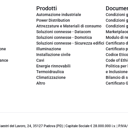
Prodotti
Documen
Automazione industriale
Condizioni g
Power Distribution
Condizioni g
Attrezzature e Materiali di consumo
Condizioni g
Soluzioni connesse - Datacom
Marketplac
Soluzioni connesse - Domotica
Modulo di r
Soluzioni connesse - Sicurezza edifici
Certificato d
ione
Illuminazione
Certificato p
Installazione civile
Codice Etic
iance
Cavi
Code of Ethi
Energie rinnovabili
Politica per 
Termoidraulica
e Inclusione
Climatizzazione
Bilancio di s
Altro
Certificato 
 Maestri del Lavoro, 24, 35127 Padova (PD) | Capitale Sociale € 28.000.000 i.v. | P