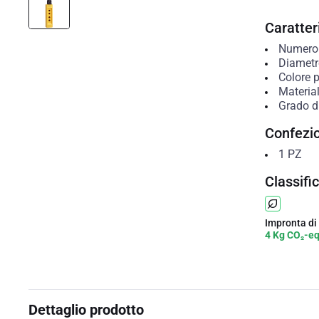
Caratteri
Numero 
Diametro
Colore p
Material
Grado di
Confezi
1
PZ
Classifi
Impronta di
4 Kg CO₂-e
Dettaglio prodotto