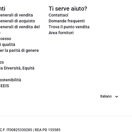
ti
Ti serve aiuto?
enerali di vendita
Contattaci
enerali di acquisto
Domande frequenti
enerali di vendita del
Trova il punto vendita
e
Area fornitori
ecesso
i qualità
er la parità di genere
o
cs
la Diversità, Equità
ostenibilità
GEEIS
Lingua
.IVA/C.F. IT00825330285 | REA PD 155585