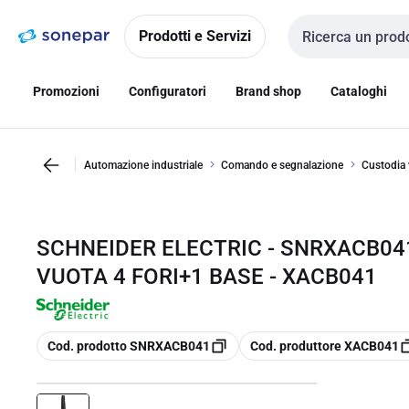
Vai alla
Vai
navigazione
alla
Prodotti e Servizi
Cerca input
pagina
Promozioni
Configuratori
Brand shop
Cataloghi
Automazione industriale
Comando e segnalazione
Custodia 
SCHNEIDER ELECTRIC - SNRXACB04
VUOTA 4 FORI+1 BASE - XACB041
copia
copia
Cod. prodotto SNRXACB041
Cod. produttore XACB041