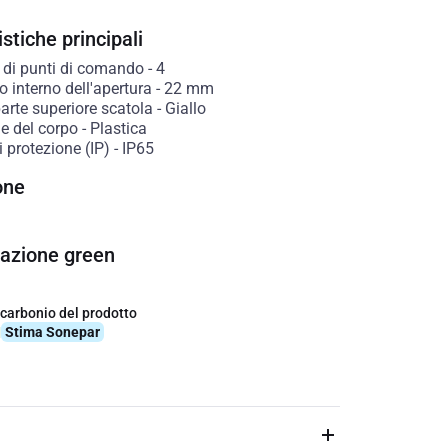
stiche principali
di punti di comando
-
4
 interno dell'apertura
-
22
mm
arte superiore scatola
-
Giallo
e del corpo
-
Plastica
 protezione (IP)
-
IP65
one
cazione green
 carbonio del prodotto
q
Stima Sonepar