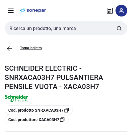
Vai alla
Vai
navigazione
alla
pagina
Cerca input
Torna indietro
SCHNEIDER ELECTRIC -
SNRXACA03H7 PULSANTIERA
PENSILE VUOTA - XACA03H7
copia
Cod. prodotto SNRXACA03H7
copia
Cod. produttore XACA03H7