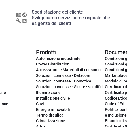
Soddisfazione del cliente
Sviluppiamo servizi come risposte alle
esigenze dei clienti
Prodotti
Documen
Automazione industriale
Condizioni g
Power Distribution
Condizioni g
Attrezzature e Materiali di consumo
Condizioni g
Soluzioni connesse - Datacom
Marketplac
Soluzioni connesse - Domotica
Modulo di r
Soluzioni connesse - Sicurezza edifici
Certificato d
ione
Illuminazione
Certificato p
Installazione civile
Codice Etic
iance
Cavi
Code of Ethi
Energie rinnovabili
Politica per 
Termoidraulica
e Inclusione
Climatizzazione
Bilancio di s
Altro
Certificato 