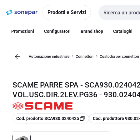
Vai alla
Vai
navigazione
alla
Prodotti e Servizi
Cerca input
pagina
Promozioni
Configuratori
Brand shop
Cataloghi
Automazione industriale
Connettori
Custodia per connettori i
SCAME PARRE SPA - SCA930.02404
VOL.USC.DIR.2LEV.PG36 - 930.0240
copia
copia
Cod. prodotto SCA930.0240425
Cod. produttore 930.0