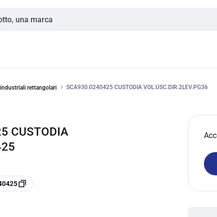
SCA930.0240425 CUSTODIA VOL.USC.DIR.2LEV.PG36
ndustriali rettangolari
25 CUSTODIA
Acc
425
240425