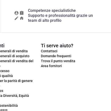
Competenze specialistiche
Supporto e professionalità grazie un
team di alto profilo
ti
Ti serve aiuto?
enerali di vendita
Contattaci
enerali di acquisto
Domande frequenti
enerali di vendita del
Trova il punto vendita
e
Area fornitori
ecesso
i qualità
er la parità di genere
o
cs
la Diversità, Equità
ostenibilità
GEEIS