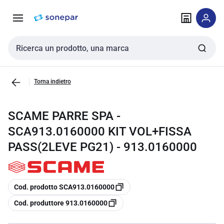
Vai alla
Vai
navigazione
alla
pagina
Cerca input
Torna indietro
SCAME PARRE SPA -
SCA913.0160000 KIT VOL+FISSA
PASS(2LEVE PG21) - 913.0160000
copia
Cod. prodotto SCA913.0160000
copia
Cod. produttore 913.0160000