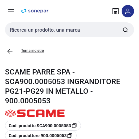
Vai alla
Vai
navigazione
alla
pagina
Cerca input
Torna indietro
SCAME PARRE SPA -
SCA900.0005053 INGRANDITORE
PG21-PG29 IN METALLO -
900.0005053
copia
Cod. prodotto SCA900.0005053
copia
Cod. produttore 900.0005053