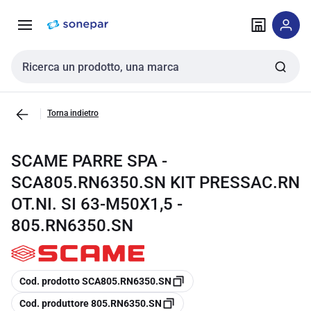
Vai alla
Vai
navigazione
alla
pagina
Cerca input
Torna indietro
SCAME PARRE SPA -
SCA805.RN6350.SN KIT PRESSAC.RN
OT.NI. SI 63-M50X1,5 -
805.RN6350.SN
copia
Cod. prodotto SCA805.RN6350.SN
copia
Cod. produttore 805.RN6350.SN