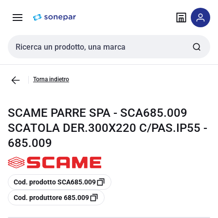
Vai alla
Vai
navigazione
alla
pagina
Cerca input
Torna indietro
SCAME PARRE SPA - SCA685.009
SCATOLA DER.300X220 C/PAS.IP55 -
685.009
copia
Cod. prodotto SCA685.009
copia
Cod. produttore 685.009