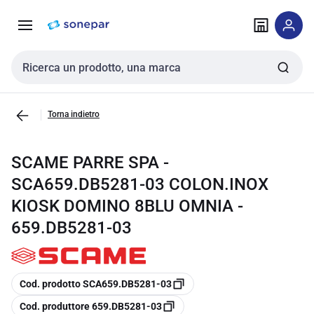
Vai alla
Vai
navigazione
alla
pagina
Cerca input
Torna indietro
SCAME PARRE SPA -
SCA659.DB5281-03 COLON.INOX
KIOSK DOMINO 8BLU OMNIA -
659.DB5281-03
copia
Cod. prodotto SCA659.DB5281-03
copia
Cod. produttore 659.DB5281-03