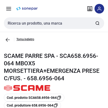
Vai alla
Vai
navigazione
alla
pagina
Cerca input
Torna indietro
SCAME PARRE SPA - SCA658.6956-
064 MBOX5
MORSETTIERA+EMERGENZA PRESE
C/FUS. - 658.6956-064
copia
Cod. prodotto SCA658.6956-064
copia
Cod. produttore 658.6956-064