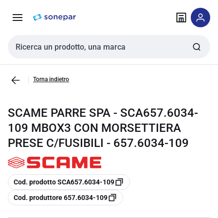
Vai alla
Vai
navigazione
alla
pagina
Cerca input
Torna indietro
SCAME PARRE SPA - SCA657.6034-
109 MBOX3 CON MORSETTIERA
PRESE C/FUSIBILI - 657.6034-109
copia
Cod. prodotto SCA657.6034-109
copia
Cod. produttore 657.6034-109