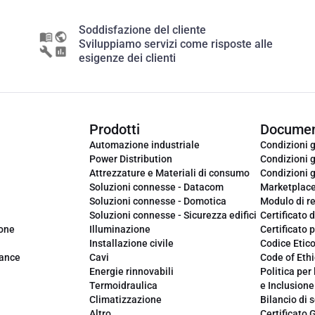
Soddisfazione del cliente
Sviluppiamo servizi come risposte alle
esigenze dei clienti
Prodotti
Documen
Automazione industriale
Condizioni g
Power Distribution
Condizioni g
Attrezzature e Materiali di consumo
Condizioni g
Soluzioni connesse - Datacom
Marketplac
Soluzioni connesse - Domotica
Modulo di r
Soluzioni connesse - Sicurezza edifici
Certificato d
ione
Illuminazione
Certificato p
Installazione civile
Codice Etic
iance
Cavi
Code of Ethi
Energie rinnovabili
Politica per 
Termoidraulica
e Inclusione
Climatizzazione
Bilancio di s
Altro
Certificato 