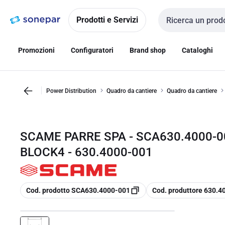
Vai alla
Vai
navigazione
alla
Prodotti e Servizi
Cerca input
pagina
Promozioni
Configuratori
Brand shop
Cataloghi
Power Distribution
Quadro da cantiere
Quadro da cantiere
SCAME PARRE SPA - SCA630.4000-0
BLOCK4 - 630.4000-001
copia
copia
Cod. prodotto SCA630.4000-001
Cod. produttore 630.4