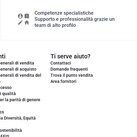
Competenze specialistiche
Supporto e professionalità grazie un
team di alto profilo
ti
Ti serve aiuto?
enerali di vendita
Contattaci
enerali di acquisto
Domande frequenti
enerali di vendita del
Trova il punto vendita
e
Area fornitori
ecesso
i qualità
er la parità di genere
o
cs
la Diversità, Equità
ostenibilità
GEEIS