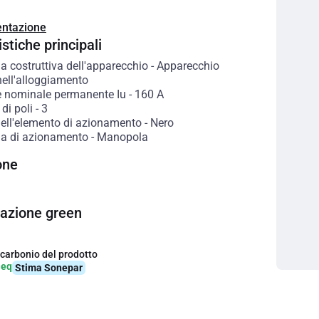
ntazione
stiche principali
a costruttiva dell'apparecchio
-
Apparecchio
ell'alloggiamento
e nominale permanente Iu
-
160
A
di poli
-
3
dell'elemento di azionamento
-
Nero
ia di azionamento
-
Manopola
one
cazione green
 carbonio del prodotto
-eq
Stima Sonepar