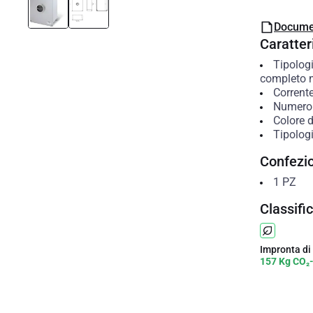
Docume
Caratteri
Tipologi
completo n
Corrent
Numero 
Colore 
Tipolog
Confezi
1
PZ
Classifi
Impronta di
157 Kg CO₂