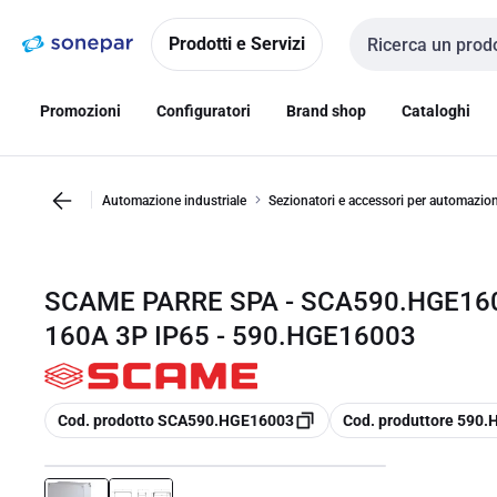
Vai alla
Vai
navigazione
alla
Prodotti e Servizi
Cerca input
pagina
Promozioni
Configuratori
Brand shop
Cataloghi
Automazione industriale
Sezionatori e accessori per automazio
SCAME PARRE SPA - SCA590.HGE160
160A 3P IP65 - 590.HGE16003
copia
copia
Cod. prodotto SCA590.HGE16003
Cod. produttore 590