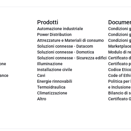
Prodotti
Documen
Automazione industriale
Condizioni g
Power Distribution
Condizioni g
Attrezzature e Materiali di consumo
Condizioni g
Soluzioni connesse - Datacom
Marketplac
Soluzioni connesse - Domotica
Modulo di r
Soluzioni connesse - Sicurezza edifici
Certificato d
ione
Illuminazione
Certificato p
Installazione civile
Codice Etic
iance
Cavi
Code of Ethi
Energie rinnovabili
Politica per 
Termoidraulica
e Inclusione
Climatizzazione
Bilancio di s
Altro
Certificato 