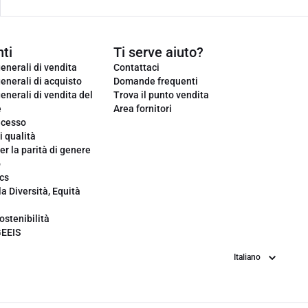
ti
Ti serve aiuto?
enerali di vendita
Contattaci
enerali di acquisto
Domande frequenti
enerali di vendita del
Trova il punto vendita
e
Area fornitori
ecesso
i qualità
er la parità di genere
o
cs
la Diversità, Equità
ostenibilità
GEEIS
Lingua